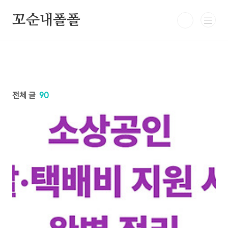
본문 바로가기
꼬순내폴폴
전체 글
90