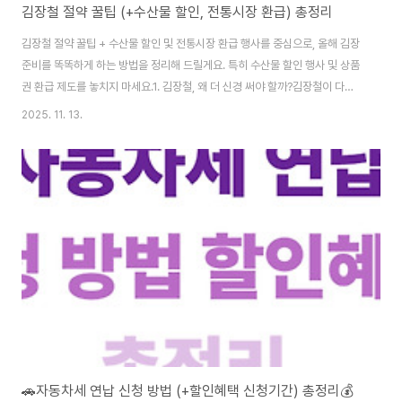
김장철 절약 꿀팁 (+수산물 할인, 전통시장 환급) 총정리
김장철 절약 꿀팁 + 수산물 할인 및 전통시장 환급 행사를 중심으로, 올해 김장
준비를 똑똑하게 하는 방법을 정리해 드릴게요. 특히 수산물 할인 행사 및 상품
권 환급 제도를 놓치지 마세요.1. 김장철, 왜 더 신경 써야 할까?김장철이 다가
오면 배추·무 등 채소뿐 아니라, 김장에 필수적인 재료인 천일염, 새우젓, 멸치
2025. 11. 13.
액젓, 굴, 마른 멸치 등 수산물류와 양념류의 비용이 꽤 올라가는 경향이 있습니
다.가계 부담이 커지는 시기이기 때문에, 미리 준비하고 할인 제도를 활용하는
것이 중요해요. "이 포스팅은 쿠팡 파트너스 활동의 일환으로, 이에 따른 일정
액의 수수료를 제공받습니다." 2. 김장철 올해 수산물 할인 및 전통시장 환급
제도 한눈에해양수산부에서 발표한 바에 따르면, 11월 12일(화)부터 11월
30..
🚗자동차세 연납 신청 방법 (+할인혜택 신청기간) 총정리💰