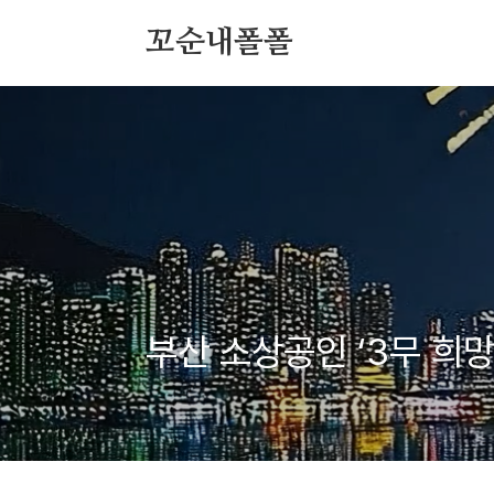
본문 바로가기
꼬순내폴폴
부산 소상공인 ‘3무 희