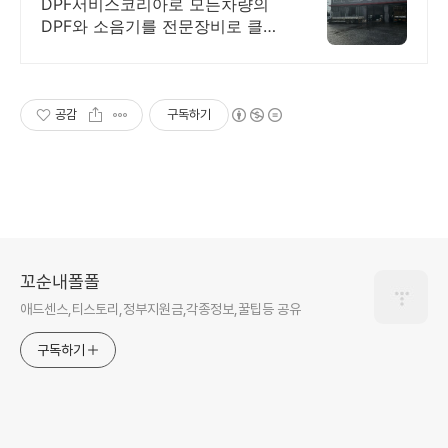
DOC DPF SCR전문수리
DPF서비스코리아로 모든차량의
DPF와 소음기를 전문장비로 클리
닝하는 업체입니다. DOC DPF
SCR 클리닝장비 판매
공감
구독하기
꼬순내폴폴
애드센스,티스토리,정부지원금,각종정보,꿀팁등 공유
구독하기