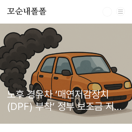
본문 바로가기
꼬순내폴폴
노후 경유차 ‘매연저감장치
(DPF) 부착’ 정부 보조금 지원
대상 · 신청방법