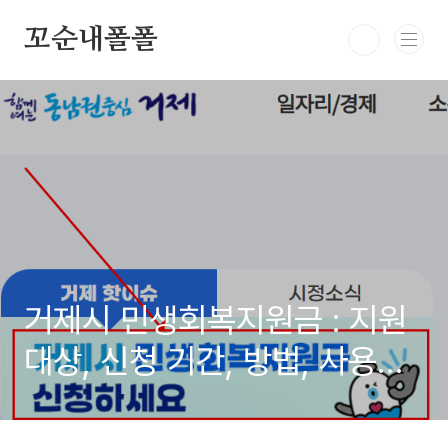
본문 바로가기
꼬순내폴폴
거제시 민생회복지원금 : 지원
대상, 신청 기간, 방법, 사용처
(2025)